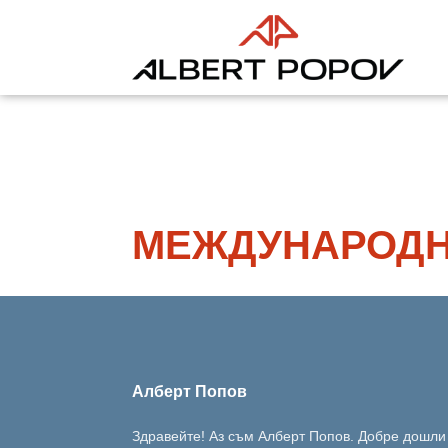
МЕЖДУНАРОДН
Алберт Попов
Здравейте! Аз съм Алберт Попов. Добре дошли