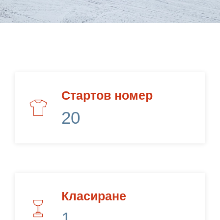
BG
Стартов номер
20
Класиране
1