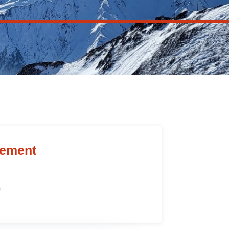
sement
6