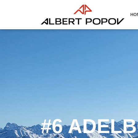
HO
#6 ADELB